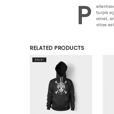
P
ellentes
turpis e
amet, an
vitae es
RELATED PRODUCTS
SALE!