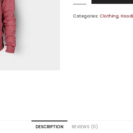
Ninja
quantity
Categories:
Clothing
,
Hood
DESCRIPTION
REVIEWS (0)