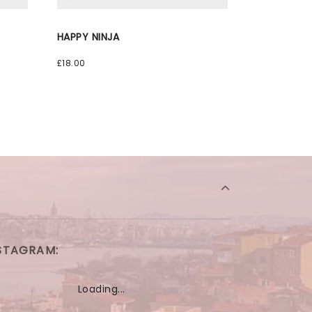
HAPPY NINJA
£
18.00
STAGRAM:
Loading...