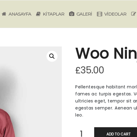
ANASAYFA
KİTAPLAR
GALERİ
VİDEOLAR
Woo Nin
£
35.00
Pellentesque habitant mor
fames ac turpis egestas. V
ultricies eget, tempor sit
egestas semper. Aenean ult
leo.
Woo
ADD TO CART