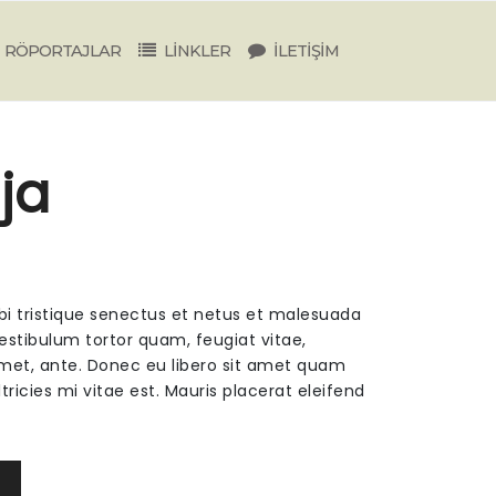
RÖPORTAJLAR
LİNKLER
İLETİŞİM
ja
bi tristique senectus et netus et malesuada
estibulum tortor quam, feugiat vitae,
 amet, ante. Donec eu libero sit amet quam
ricies mi vitae est. Mauris placerat eleifend