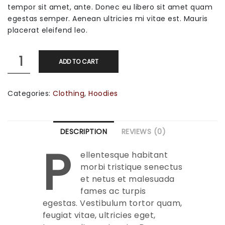
tempor sit amet, ante. Donec eu libero sit amet quam
egestas semper. Aenean ultricies mi vitae est. Mauris
placerat eleifend leo.
Woo
ADD TO CART
Logo
quantity
Categories:
Clothing
,
Hoodies
DESCRIPTION
REVIEWS (0)
P
ellentesque habitant
morbi tristique senectus
et netus et malesuada
fames ac turpis
egestas. Vestibulum tortor quam,
feugiat vitae, ultricies eget,